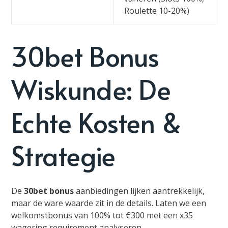
Roulette 10-20%)
30bet Bonus
Wiskunde: De
Echte Kosten &
Strategie
De
30bet bonus
aanbiedingen lijken aantrekkelijk,
maar de ware waarde zit in de details. Laten we een
welkomstbonus van 100% tot €300 met een x35
wagering requirement analyseren.