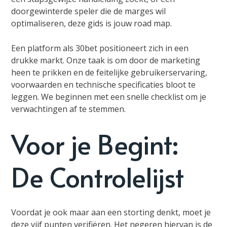
doorgewinterde speler die de marges wil
optimaliseren, deze gids is jouw road map.
Een platform als 30bet positioneert zich in een
drukke markt. Onze taak is om door de marketing
heen te prikken en de feitelijke gebruikerservaring,
voorwaarden en technische specificaties bloot te
leggen. We beginnen met een snelle checklist om je
verwachtingen af te stemmen.
Voor je Begint:
De Controlelijst
Voordat je ook maar aan een storting denkt, moet je
deze vijf punten verifiëren. Het negeren hiervan is de