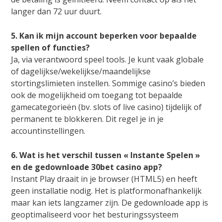
langer dan 72 uur duurt.
5. Kan ik mijn account beperken voor bepaalde
spellen of functies?
Ja, via verantwoord speel tools. Je kunt vaak globale
of dagelijkse/wekelijkse/maandelijkse
stortingslimieten instellen. Sommige casino’s bieden
ook de mogelijkheid om toegang tot bepaalde
gamecategorieën (bv. slots of live casino) tijdelijk of
permanent te blokkeren. Dit regel je in je
accountinstellingen.
6. Wat is het verschil tussen « Instante Spelen »
en de gedownloade
30bet casino app
?
Instant Play draait in je browser (HTML5) en heeft
geen installatie nodig. Het is platformonafhankelijk
maar kan iets langzamer zijn. De gedownloade app is
geoptimaliseerd voor het besturingssysteem