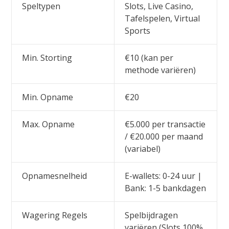
Speltypen
Slots, Live Casino,
Tafelspelen, Virtual
Sports
Min. Storting
€10 (kan per
methode variëren)
Min. Opname
€20
Max. Opname
€5.000 per transactie
/ €20.000 per maand
(variabel)
Opnamesnelheid
E-wallets: 0-24 uur |
Bank: 1-5 bankdagen
Wagering Regels
Spelbijdragen
variëren (Slots 100%,