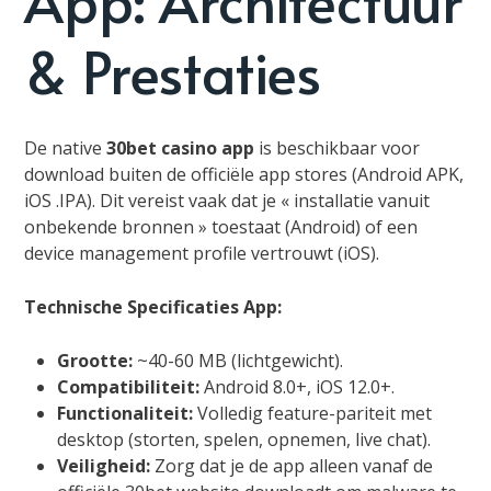
& Prestaties
De native
30bet casino app
is beschikbaar voor
download buiten de officiële app stores (Android APK,
iOS .IPA). Dit vereist vaak dat je « installatie vanuit
onbekende bronnen » toestaat (Android) of een
device management profile vertrouwt (iOS).
Technische Specificaties App:
Grootte:
~40-60 MB (lichtgewicht).
Compatibiliteit:
Android 8.0+, iOS 12.0+.
Functionaliteit:
Volledig feature-pariteit met
desktop (storten, spelen, opnemen, live chat).
Veiligheid:
Zorg dat je de app alleen vanaf de