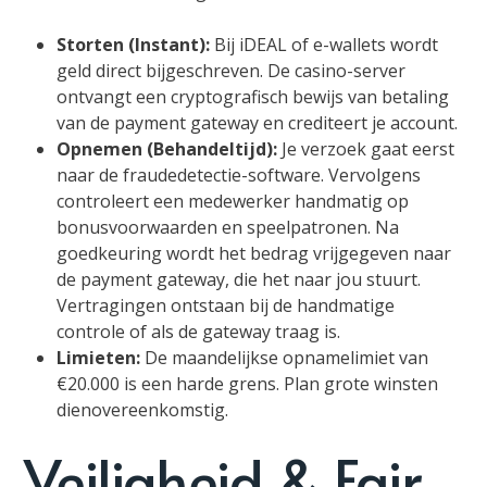
Storten (Instant):
Bij iDEAL of e-wallets wordt
geld direct bijgeschreven. De casino-server
ontvangt een cryptografisch bewijs van betaling
van de payment gateway en crediteert je account.
Opnemen (Behandeltijd):
Je verzoek gaat eerst
naar de fraudedetectie-software. Vervolgens
controleert een medewerker handmatig op
bonusvoorwaarden en speelpatronen. Na
goedkeuring wordt het bedrag vrijgegeven naar
de payment gateway, die het naar jou stuurt.
Vertragingen ontstaan bij de handmatige
controle of als de gateway traag is.
Limieten:
De maandelijkse opnamelimiet van
€20.000 is een harde grens. Plan grote winsten
dienovereenkomstig.
Veiligheid & Fair