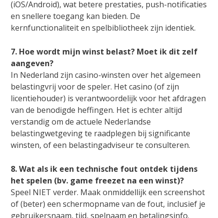
(iOS/Android), wat betere prestaties, push-notificaties
en snellere toegang kan bieden. De
kernfunctionaliteit en spelbibliotheek zijn identiek.
7. Hoe wordt mijn winst belast? Moet ik dit zelf
aangeven?
In Nederland zijn casino-winsten over het algemeen
belastingvrij voor de speler. Het casino (of zijn
licentiehouder) is verantwoordelijk voor het afdragen
van de benodigde heffingen. Het is echter altijd
verstandig om de actuele Nederlandse
belastingwetgeving te raadplegen bij significante
winsten, of een belastingadviseur te consulteren.
8. Wat als ik een technische fout ontdek tijdens
het spelen (bv. game freezet na een winst)?
Speel NIET verder. Maak onmiddellijk een screenshot
of (beter) een schermopname van de fout, inclusief je
gebruikersnaam, tijd, spelnaam en betalingsinfo.