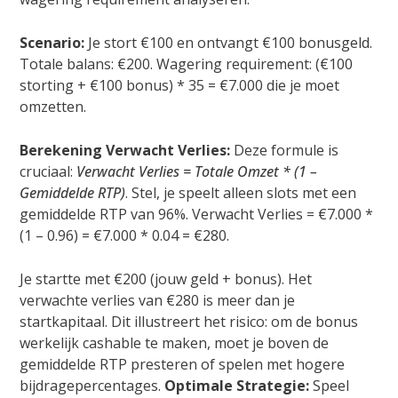
Scenario:
Je stort €100 en ontvangt €100 bonusgeld.
Totale balans: €200. Wagering requirement: (€100
storting + €100 bonus) * 35 = €7.000 die je moet
omzetten.
Berekening Verwacht Verlies:
Deze formule is
cruciaal:
Verwacht Verlies = Totale Omzet * (1 –
Gemiddelde RTP)
. Stel, je speelt alleen slots met een
gemiddelde RTP van 96%. Verwacht Verlies = €7.000 *
(1 – 0.96) = €7.000 * 0.04 = €280.
Je startte met €200 (jouw geld + bonus). Het
verwachte verlies van €280 is meer dan je
startkapitaal. Dit illustreert het risico: om de bonus
werkelijk cashable te maken, moet je boven de
gemiddelde RTP presteren of spelen met hogere
bijdragepercentages.
Optimale Strategie:
Speel