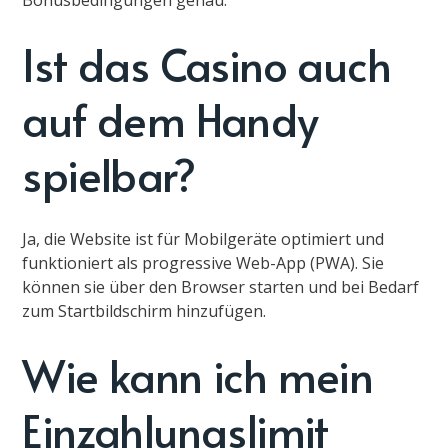
Bonusbedingungen genau.
Ist das Casino auch
auf dem Handy
spielbar?
Ja, die Website ist für Mobilgeräte optimiert und
funktioniert als progressive Web-App (PWA). Sie
können sie über den Browser starten und bei Bedarf
zum Startbildschirm hinzufügen.
Wie kann ich mein
Einzahlungslimit