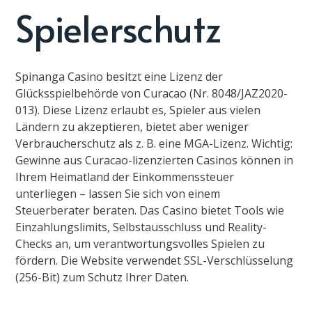
Spielerschutz
Spinanga Casino besitzt eine Lizenz der
Glücksspielbehörde von Curacao (Nr. 8048/JAZ2020-
013). Diese Lizenz erlaubt es, Spieler aus vielen
Ländern zu akzeptieren, bietet aber weniger
Verbraucherschutz als z. B. eine MGA-Lizenz. Wichtig:
Gewinne aus Curacao-lizenzierten Casinos können in
Ihrem Heimatland der Einkommenssteuer
unterliegen – lassen Sie sich von einem
Steuerberater beraten. Das Casino bietet Tools wie
Einzahlungslimits, Selbstausschluss und Reality-
Checks an, um verantwortungsvolles Spielen zu
fördern. Die Website verwendet SSL-Verschlüsselung
(256-Bit) zum Schutz Ihrer Daten.