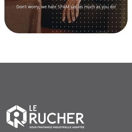
Don't worry, we hate SPAM just as much as you do!