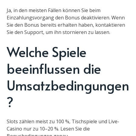
Ja, in den meisten Fällen können Sie beim
Einzahlungsvorgang den Bonus deaktivieren. Wenn
Sie den Bonus bereits erhalten haben, kontaktieren
Sie den Support, um ihn stornieren zu lassen.
Welche Spiele
beeinflussen die
Umsatzbedingungen
?
Slots zählen meist zu 100 %, Tischspiele und Live-
Casino nur zu 10–20 %. Lesen Sie die