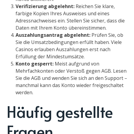
Verifizierung abgelehnt:
Reichen Sie klare,
farbige Kopien Ihres Ausweises und eines
Adressnachweises ein. Stellen Sie sicher, dass die
Daten mit Ihrem Konto übereinstimmen.
Auszahlungsantrag abgelehnt:
Prüfen Sie, ob
Sie die Umsatzbedingungen erfüllt haben. Viele
Casinos erlauben Auszahlungen erst nach
Erfüllung der Mindestumsätze.
Konto gesperrt:
Meist aufgrund von
Mehrfachkonten oder Verstoß gegen AGB. Lesen
Sie die AGB und wenden Sie sich an den Support –
manchmal kann das Konto wieder freigeschaltet
werden.
Häufig gestellte
Fragen