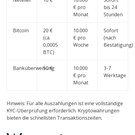
Neteller
10 €
10.000
Sofort
€ pro
bis 24
Monat
Stunden
Bitcoin
20 €
10.000
Sofort
(ca.
€ pro
(nach
0,0005
Woche
Bestätigung)
BTC)
Banküberweisung
50 €
10.000
3-7
€ pro
Werktage
Monat
Hinweis: Für alle Auszahlungen ist eine vollständige
KYC-Überprüfung erforderlich. Kryptowährungen
bieten die schnellsten Transaktionszeiten.