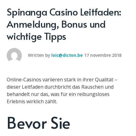
Spinanga Casino Leitfaden:
Anmeldung, Bonus und
wichtige Tipps
Written by
loic@dicton.be
17 novembre 2018
Online-Casinos variieren stark in ihrer Qualität –
dieser Leitfaden durchbricht das Rauschen und
behandelt nur das, was für ein reibungsloses
Erlebnis wirklich zählt.
Bevor Sie