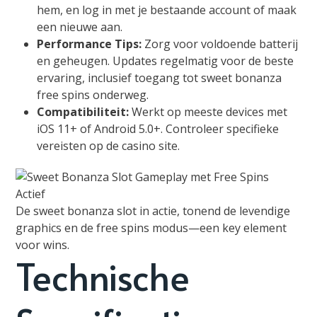
hem, en log in met je bestaande account of maak
een nieuwe aan.
Performance Tips:
Zorg voor voldoende batterij
en geheugen. Updates regelmatig voor de beste
ervaring, inclusief toegang tot sweet bonanza
free spins onderweg.
Compatibiliteit:
Werkt op meeste devices met
iOS 11+ of Android 5.0+. Controleer specifieke
vereisten op de casino site.
De sweet bonanza slot in actie, tonend de levendige
graphics en de free spins modus—een key element
voor wins.
Technische