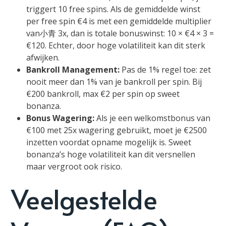
triggert 10 free spins. Als de gemiddelde winst
per free spin €4 is met een gemiddelde multiplier
van小青 3x, dan is totale bonuswinst: 10 × €4 × 3 =
€120. Echter, door hoge volatiliteit kan dit sterk
afwijken.
Bankroll Management:
Pas de 1% regel toe: zet
nooit meer dan 1% van je bankroll per spin. Bij
€200 bankroll, max €2 per spin op sweet
bonanza.
Bonus Wagering:
Als je een welkomstbonus van
€100 met 25x wagering gebruikt, moet je €2500
inzetten voordat opname mogelijk is. Sweet
bonanza’s hoge volatiliteit kan dit versnellen
maar vergroot ook risico.
Veelgestelde