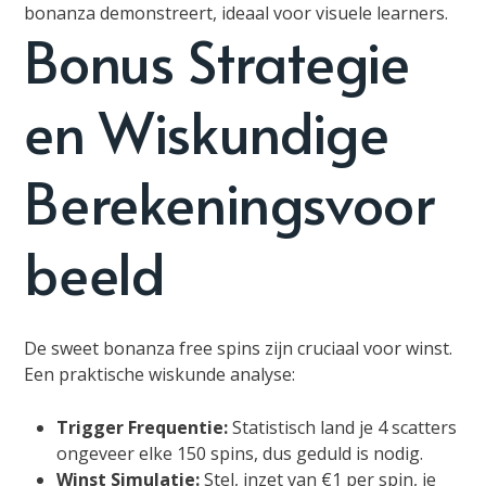
bonanza demonstreert, ideaal voor visuele learners.
Bonus Strategie
en Wiskundige
Berekeningsvoor
beeld
De sweet bonanza free spins zijn cruciaal voor winst.
Een praktische wiskunde analyse:
Trigger Frequentie:
Statistisch land je 4 scatters
ongeveer elke 150 spins, dus geduld is nodig.
Winst Simulatie:
Stel, inzet van €1 per spin, je