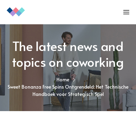
The latest news and
topics on coworking
Home
Sweet Bonanza Free Spins Ontgrendeld: Het Technische
Handboek voor Strategisch Spel