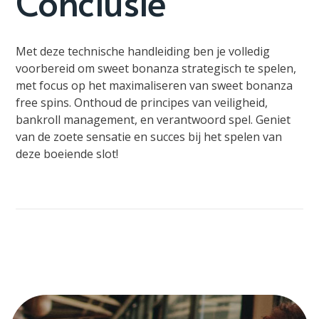
Conclusie
Met deze technische handleiding ben je volledig
voorbereid om sweet bonanza strategisch te spelen,
met focus op het maximaliseren van sweet bonanza
free spins. Onthoud de principes van veiligheid,
bankroll management, en verantwoord spel. Geniet
van de zoete sensatie en succes bij het spelen van
deze boeiende slot!