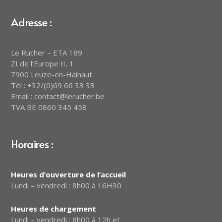
Adresse :
Le Rucher – ETA 189
ZI de l’Europe II, 1
7900 Leuze-en-Hainaut
Tél : +32/(0)69 66 33 33
Email : contact@lerucher.be
TVA BE 0860 345 458
Horaires :
Heures d’ouverture de l’accueil
Lundi – vendredi : 8h00 à 16H30
Heures de chargement
Lundi – vendredi : 8h00 à 12h et