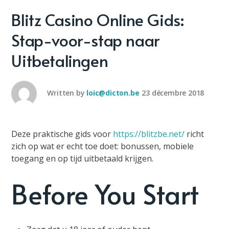
Blitz Casino Online Gids:
Stap-voor-stap naar
Uitbetalingen
Written by
loic@dicton.be
23 décembre 2018
Deze praktische gids voor
https://blitzbe.net/
richt
zich op wat er echt toe doet: bonussen, mobiele
toegang en op tijd uitbetaald krijgen.
Before You Start