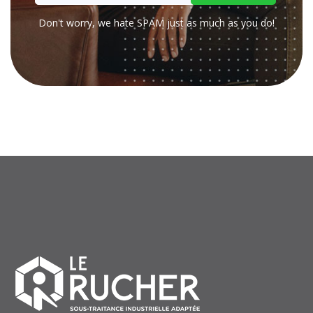
Don't worry, we hate SPAM just as much as you do!