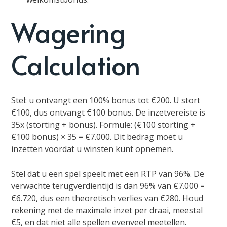
Wagering
Calculation
Stel: u ontvangt een 100% bonus tot €200. U stort
€100, dus ontvangt €100 bonus. De inzetvereiste is
35x (storting + bonus). Formule: (€100 storting +
€100 bonus) × 35 = €7.000. Dit bedrag moet u
inzetten voordat u winsten kunt opnemen.
Stel dat u een spel speelt met een RTP van 96%. De
verwachte terugverdientijd is dan 96% van €7.000 =
€6.720, dus een theoretisch verlies van €280. Houd
rekening met de maximale inzet per draai, meestal
€5, en dat niet alle spellen evenveel meetellen.