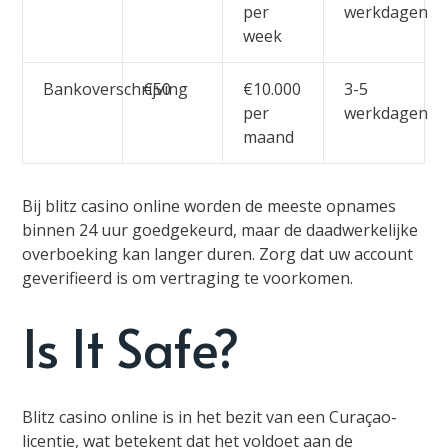
per
werkdagen
week
Bankoverschrijving
€50
€10.000
3-5
per
werkdagen
maand
Bij blitz casino online worden de meeste opnames
binnen 24 uur goedgekeurd, maar de daadwerkelijke
overboeking kan langer duren. Zorg dat uw account
geverifieerd is om vertraging te voorkomen.
Is It Safe?
Blitz casino online is in het bezit van een Curaçao-
licentie, wat betekent dat het voldoet aan de