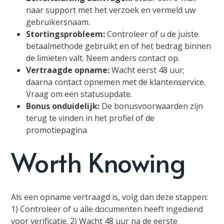
naar support met het verzoek en vermeld uw
gebruikersnaam.
Stortingsprobleem:
Controleer of u de juiste
betaalmethode gebruikt en of het bedrag binnen
de limieten valt. Neem anders contact op.
Vertraagde opname:
Wacht eerst 48 uur;
daarna contact opnemen met de klantenservice.
Vraag om een statusupdate.
Bonus onduidelijk:
De bonusvoorwaarden zijn
terug te vinden in het profiel of de
promotiepagina.
Worth Knowing
Als een opname vertraagd is, volg dan deze stappen:
1) Controleer of u alle documenten heeft ingediend
voor verificatie. 2) Wacht 48 uur na de eerste