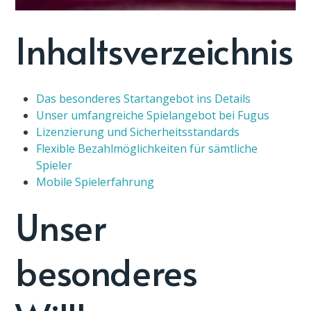
Inhaltsverzeichnis
Das besonderes Startangebot ins Details
Unser umfangreiche Spielangebot bei Fugus
Lizenzierung und Sicherheitsstandards
Flexible Bezahlmöglichkeiten für sämtliche
Spieler
Mobile Spielerfahrung
Unser
besonderes