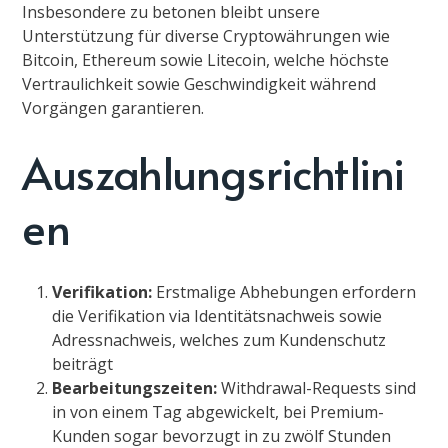
Insbesondere zu betonen bleibt unsere
Unterstützung für diverse Cryptowährungen wie
Bitcoin, Ethereum sowie Litecoin, welche höchste
Vertraulichkeit sowie Geschwindigkeit während
Vorgängen garantieren.
Auszahlungsrichtlini
en
Verifikation:
Erstmalige Abhebungen erfordern
die Verifikation via Identitätsnachweis sowie
Adressnachweis, welches zum Kundenschutz
beiträgt
Bearbeitungszeiten:
Withdrawal-Requests sind
in von einem Tag abgewickelt, bei Premium-
Kunden sogar bevorzugt in zu zwölf Stunden