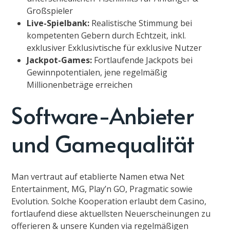
Großspieler
Live-Spielbank:
Realistische Stimmung bei
kompetenten Gebern durch Echtzeit, inkl.
exklusiver Exklusivtische für exklusive Nutzer
Jackpot-Games:
Fortlaufende Jackpots bei
Gewinnpotentialen, jene regelmäßig
Millionenbeträge erreichen
Software-Anbieter
und Gamequalität
Man vertraut auf etablierte Namen etwa Net
Entertainment, MG, Play’n GO, Pragmatic sowie
Evolution. Solche Kooperation erlaubt dem Casino,
fortlaufend diese aktuellsten Neuerscheinungen zu
offerieren & unsere Kunden via regelmäßigen