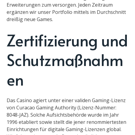
Erweiterungen zum versorgen. Jeden Zeitraum
ergänzen wir unser Portfolio mittels im Durchschnitt
dreißig neue Games.
Zertifizierung und
Schutzmaßnahm
en
Das Casino agiert unter einer validen Gaming-Lizenz
von Curacao Gaming Authority (Lizenz-Nummer:
8048-JAZ). Solche Aufsichtsbehörde wurde im Jahr
1996 etabliert sowie stellt die jener renommiertesten
Einrichtungen für digitale Gaming-Lizenzen global.