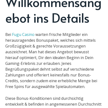
Willkommensang
ebot ins Details
Bei
Fugu Casino
warten frische Mitglieder ein
herausragendes Bonuspaket, welches sich mittels
Großzügigkeit & gerechte Voraussetzungen
auszeichnet. Man hat dieses Angebot bewusst
hierauf optimiert, Dir den idealen Beginn in Dein
Gaming-Erlebnis zur erlauben. Jenes
Begrüßungspaket dehnt selbst auf verschiedene
Zahlungen und offeriert keinesfalls nur Bonus-
Credits, sondern zudem eine erhebliche Menge bei
Free Spins für ausgewählte Spielautomaten.
Diese Bonus-Konditionen sind durchsichtig
entwickelt & befinden in angemessenen Durchschnitt