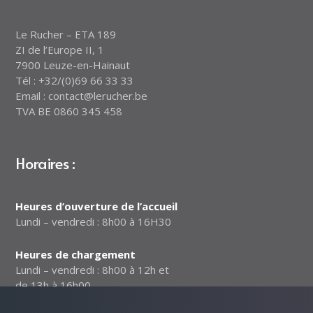
Le Rucher – ETA 189
ZI de l’Europe II, 1
7900 Leuze-en-Hainaut
Tél : +32/(0)69 66 33 33
Email : contact@lerucher.be
TVA BE 0860 345 458
Horaires :
Heures d’ouverture de l’accueil
Lundi – vendredi : 8h00 à 16H30
Heures de chargement
Lundi – vendredi : 8h00 à 12h et
de 13h à 16h00