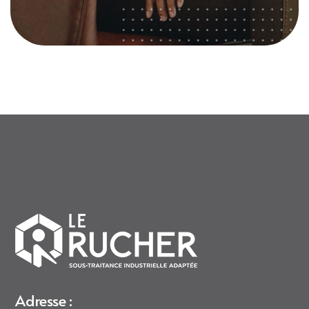
Adresse :