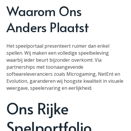
Waarom Ons
Anders Plaatst
Het speelportaal presenteert ruimer dan enkel
spellen. Wij maken een volledige speelbeleving
waarbij ieder beurt bijzonder overkomt. Via
partnerships met toonaangevende
softwareleveranciers zoals Microgaming, NetEnt en
Evolution, garanderen wij hoogste kwaliteit in visuele
weergave, speelervaring en eerlijkheid.
Ons Rijke
Spelportfolio