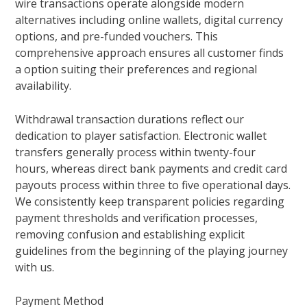
wire transactions operate alongside modern
alternatives including online wallets, digital currency
options, and pre-funded vouchers. This
comprehensive approach ensures all customer finds
a option suiting their preferences and regional
availability.
Withdrawal transaction durations reflect our
dedication to player satisfaction. Electronic wallet
transfers generally process within twenty-four
hours, whereas direct bank payments and credit card
payouts process within three to five operational days.
We consistently keep transparent policies regarding
payment thresholds and verification processes,
removing confusion and establishing explicit
guidelines from the beginning of the playing journey
with us.
Payment Method