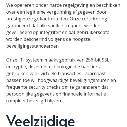
We opereren onder harde regelgeving en beschikken
over een legitieme vergunning afgegeven door
prestigieuze gokautoriteiten. Onze certificering
garandeert dat alle spellen frequent worden
geverifieerd op integriteit en dat gebruikersdata
worden beschermd volgens de hoogste
beveiligingsstandaarden.
Onze IT- systeem maakt gebruik van 256-bit SSL-
encryptie, dezelfde technologie die bankiers
gebruiken voor virtuele transacties. Daarnaast
passen toe wij hoogwaardige beveiligingsmuren en
frequente security checks om te garanderen dat
persoonlijke gegevens en financiële informatie
compleet beveiligd blijven.
Veelzijdige