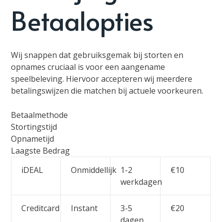
Betaalopties
Wij snappen dat gebruiksgemak bij storten en
opnames cruciaal is voor een aangename
speelbeleving. Hiervoor accepteren wij meerdere
betalingswijzen die matchen bij actuele voorkeuren.
Betaalmethode
Stortingstijd
Opnametijd
Laagste Bedrag
iDEAL
Onmiddellijk
1-2
€10
werkdagen
Creditcard
Instant
3-5
€20
dagen