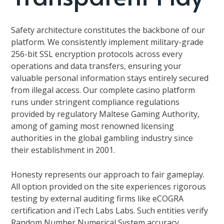
Safety architecture constitutes the backbone of our
platform. We consistently implement military-grade
256-bit SSL encryption protocols across every
operations and data transfers, ensuring your
valuable personal information stays entirely secured
from illegal access. Our complete casino platform
runs under stringent compliance regulations
provided by regulatory Maltese Gaming Authority,
among of gaming most renowned licensing
authorities in the global gambling industry since
their establishment in 2001.
Honesty represents our approach to fair gameplay.
All option provided on the site experiences rigorous
testing by external auditing firms like eCOGRA
certification and iTech Labs Labs. Such entities verify
Random Number Numerical System accuracy,