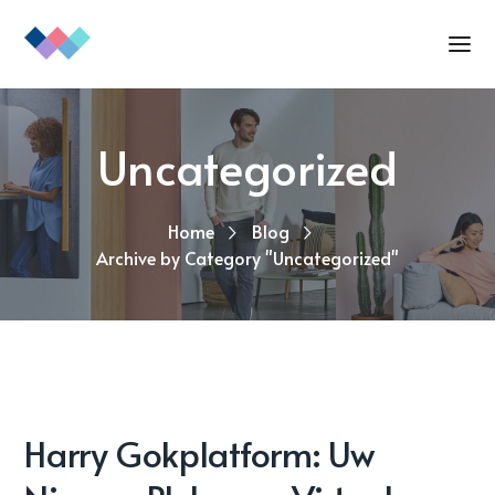
Uncategorized
Home
Blog
Archive by Category "Uncategorized"
Harry Gokplatform: Uw