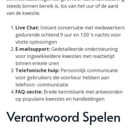
steeds binnen bereik is, los van het uur of de aard
van de kwestie.
Live Chat:
Instant conversatie met medewerkers
gedurende ochtend 9 uur en 1:00 ‘s nachts voor
vlotte oplossingen
E-mailsupport:
Gedetailleerde ondersteuning
voor ingewikkeldere kwesties met reactietijd
binnen enkele uren
Telefonische hulp:
Persoonlijk communicatie
voor gebruikers die voorkeur hebben aan
telefoon- communicatie
FAQ-sectie:
Brede kennisbank met antwoorden
op populaire kwesties en handleidingen
Verantwoord Spelen