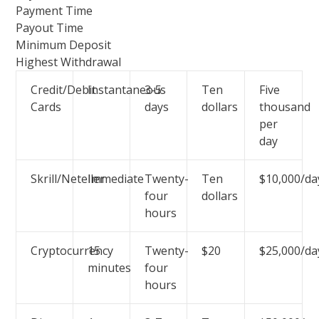
Payment Time
Payout Time
Minimum Deposit
Highest Withdrawal
Credit/Debit
Instantaneous
3-5
Ten
Five
Cards
days
dollars
thousand
per
day
Skrill/Neteller
Immediate
Twenty-
Ten
$10,000/da
four
dollars
hours
Cryptocurrency
15
Twenty-
$20
$25,000/da
minutes
four
hours