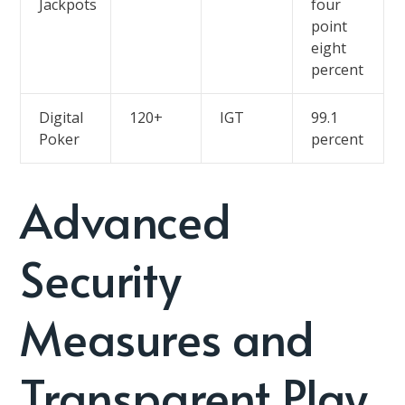
Jackpots
four
point
eight
percent
Digital
120+
IGT
99.1
Poker
percent
Advanced
Security
Measures and
Transparent Play