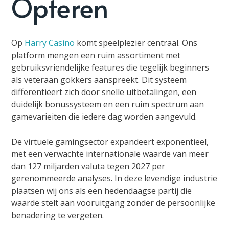
Opteren
Op
Harry Casino
komt speelplezier centraal. Ons
platform mengen een ruim assortiment met
gebruiksvriendelijke features die tegelijk beginners
als veteraan gokkers aanspreekt. Dit systeem
differentiëert zich door snelle uitbetalingen, een
duidelijk bonussysteem en een ruim spectrum aan
gamevarieiten die iedere dag worden aangevuld.
De virtuele gamingsector expandeert exponentieel,
met een verwachte internationale waarde van meer
dan 127 miljarden valuta tegen 2027 per
gerenommeerde analyses. In deze levendige industrie
plaatsen wij ons als een hedendaagse partij die
waarde stelt aan vooruitgang zonder de persoonlijke
benadering te vergeten.