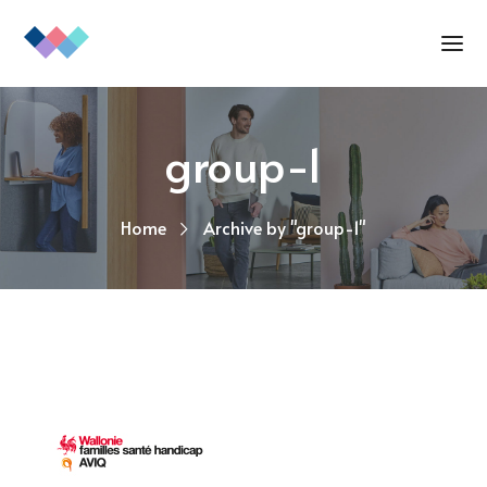
group-1
Home
Archive by "group-1"